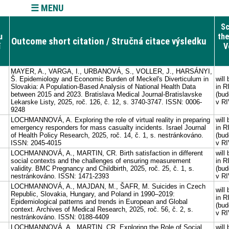
☰ MENU
Sc
u
the
Outcome short citation / Stručná citace výsledku
í
V